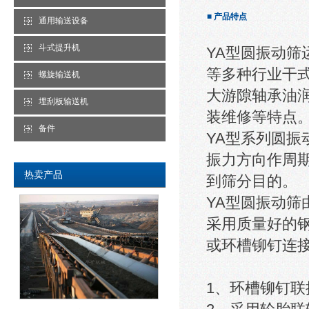
■ 产品特点
通用输送设备
斗式提升机
YA型圆振动
等多种行业干
螺旋输送机
大游隙轴承油
埋刮板输送机
装维修等特点
备件
YA型系列圆
振力方向作周
热卖产品
到筛分目的。
YA型圆振动
采用质量好的
或环槽铆钉连
1、环槽铆钉