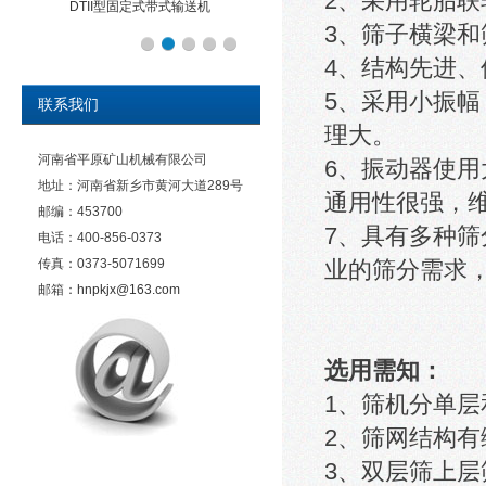
2、采用轮胎
DTII型固定式带式输送机
3、筛子横梁
4、结构先进
5、采用小振
联系我们
理大。
河南省平原矿山机械有限公司
6、振动器使
地址：河南省新乡市黄河大道289号
通用性很强，
邮编：453700
7、具有多种
电话：400-856-0373
传真：0373-5071699
业的筛分需求
邮箱：
hnpkjx@163.com
选用需知：
1、筛机分单
2、筛网结构
3、双层筛上