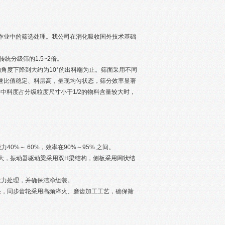
作业中的筛选处理。我公司在消化吸收国外技术基础
统分级筛的1.5~2倍。
的角度下降到大约为10°的出料端为止。筛面采用不同
速比值稳定、料层高，呈现均匀状态，筛分效率显著
中料度占分级粒度尺寸小于1/2的物料含量较大时，
%～ 60%，效率在90%～95% 之间。
大，振动器驱动梁采用双H梁结构，侧板采用网状结
应力处理，并确保洁净组装。
块，同步齿轮采用高频淬火、磨齿加工工艺，确保筛