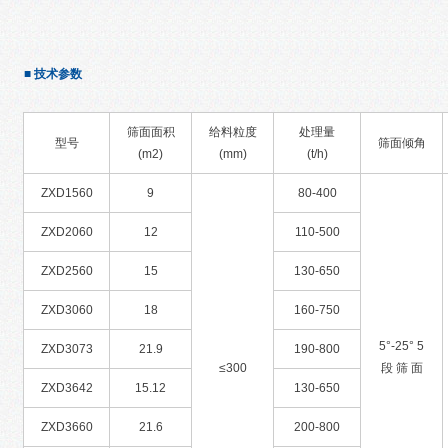
■ 技术参数
筛面面积
给料粒度
处理量
型号
筛面倾角
(m2)
(mm)
(t/h)
ZXD1560
9
80-400
ZXD2060
12
110-500
ZXD2560
15
130-650
ZXD3060
18
160-750
5°-25° 5
ZXD3073
21.9
190-800
≤300
段 筛 面
ZXD3642
15.12
130-650
ZXD3660
21.6
200-800