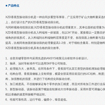
■ 产品特点
XZD香蕉型振动筛分机是一种自同步重型等厚筛，广泛应用于矿山大物料量采选
上，自行设计生产的XZD香蕉型振动筛分机。
与同样规格传统筛比较,XZD香蕉型振动筛分机处理量更大，其单位面积处理量为传
XZD香蕉型振动筛分机在入料端有一斜坡面，先以34°开始，紧接着以一定数目
倾角的折线形式，从入料端到出料端物料层厚度是不变。各段筛面上物料量与流
提高，比相同有效面积振动筛的处理量提高1-2倍，对于细粒含量高，特别是物料
XZD香蕉型振动筛分机具有合格的筛分效率。
1、全部关键零部件均采用先进的ANSYS有限元分析软件分析设计。
2、轴承、油封等标准件可以选用SKF等公司制造。
3、处理能力大，效率高。在同等条件下，香蕉筛可比其它类型的筛机增加处理能力40
4、结构合理。香蕉筛侧板上没有焊接，横梁全部采用目前流行的UC结构，刚度
构，加强整机的强度，并进行了结构优化和振动分析。
5、加工精度高。不但能够保证每个零件的加工精度，而且对所有加工件进行去
5、新型振动器。该振动器属于螺旋齿轮驱动大功率振动器，采用外置可调偏心
机以准确的速度和振幅平稳运转。
6、性能可靠性高，运行平稳，偏摆小，噪音超低。