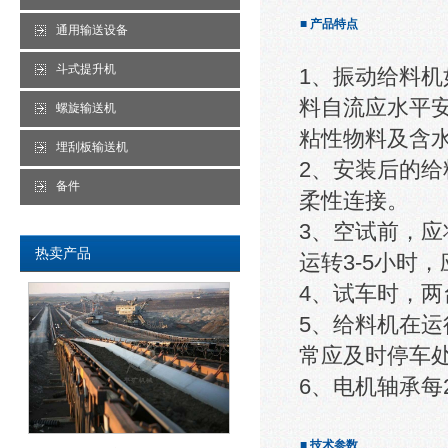
■ 产品特点
通用输送设备
斗式提升机
1、振动给料
料自流应水平
螺旋输送机
粘性物料及含水
埋刮板输送机
2、安装后的给
备件
柔性连接。
3、空试前，
热卖产品
运转3-5小时
4、试车时，
5、给料机在
常应及时停车
6、电机轴承
■ 技术参数